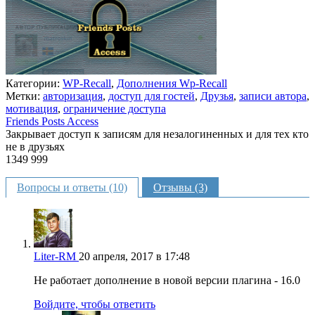
Категории:
WP-Recall
,
Дополнения Wp-Recall
Метки:
авторизация
,
доступ для гостей
,
Друзья
,
записи автора
,
мотивация
,
ограничение доступа
Friends Posts Access
Закрывает доступ к записям для незалогиненных и для тех кто
не в друзьях
1349
999
Недоступно
Вопросы и ответы (10)
Отзывы (3)
Liter-RM
20 апреля, 2017 в 17:48
Не работает дополнение в новой версии плагина - 16.0
Войдите, чтобы ответить