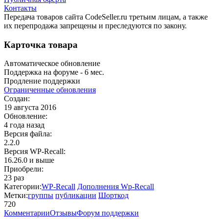
Контакты
Передача товаров сайта CodeSeller.ru третьим лицам, а также
их перепродажа запрещены и преследуются по закону.
Карточка товара
Автоматическое обновление
Поддержка на форуме - 6 мес.
Продление поддержки
Oграниченные обновления
Создан:
19 августа 2016
Обновление:
4 года назад
Версия файла:
2.2.0
Версия WP‑Recall:
16.26.0 и выше
Приобрели:
23 раз
Категории:
WP-Recall
Дополнения Wp-Recall
Метки:
группы
публикации
Шорткод
720
Недоступно
Комментарии
Отзывы
Форум поддержки