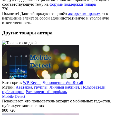
соответствующую тему на
форуме поддержки товара
720
Недоступно
Помните! Данный продукт защищён
авторским правом
, его
нарушение влечёт за собой административную и уголовную
ответственность.
Другие товары автора
Категории:
WP-Recall
,
Дополнения Wp-Recall
Метки:
Аватарка
,
группы
,
Личный кабинет
,
Пользователи
,
публикации
,
Расширенный профиль
Mobile Detect
Показывает, что пользователь заходит с мобильных гаджетов,
публикует записи с них
900
720
Недоступно