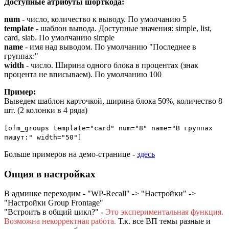
Доступные атрибуты шорткода:
num
- число, количество к выводу. По умолчанию 5
template
- шаблон вывода. Доступные значения: simple, list,
card, slab. По умолчанию simple
name
- имя над выводом. По умолчанию "Последнее в
группах:"
width
- число. Ширина одного блока в процентах (знак
процента не вписываем). По умолчанию 100
Пример:
Выведем шаблон карточкой, ширина блока 50%, количество 8
шт. (2 колонки в 4 ряда)
[ofm_groups template="card" num="8" name="В группах
пишут:" width="50"]
Больше примеров на демо-странице -
здесь
Опция в настройках
В админке переходим - "WP-Recall" -> "Настройки" ->
"Настройки Group Frontage"
"Встроить в общий цикл?" -
Это экспериментальная функция.
Возможна некорректная работа.
Т.к. все ВП темы разные и