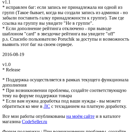
v1.1
* исправлен баг: если запись не принадлежала ни одной из
групп (Такое бывает, когда вы создали запись из админки - но
забыли поставить галку принадлежности к группе). Там где
ссылка на группу вы увидите "Не в группе".
* Если дополнение рейтинга отключено - при выводе
шаблоном "card" в звездочке рейтинга вы увидите "off"
p.s. Спасибо пользователю Poruchik за доступы и возможность
выявить этот баг на своем сервере.
2016-08-19
v1.0
* Release
* Поддержка осуществляется в рамках текущего функционала
дополнения
* При возникновении проблемы, создайте соответствующую
тему на форуме поддержки товара
* Если вам нужна доработка под ваши нужды - вы можете
обратиться ко мне в
ЛС
с техзаданием на платную доработку.
Все мои работы опубликованы
на моём сайте
и в каталоге
магазина
CodeSeller.ru
Форум поддержки
:
При возникновении проблемы, создайте