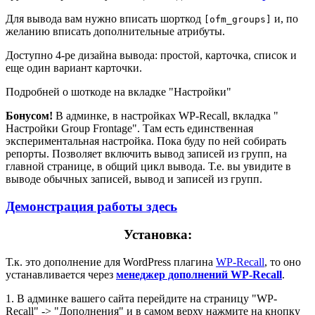
Для вывода вам нужно вписать шорткод
и, по
[ofm_groups]
желанию вписать дополнительные атрибуты.
Доступно 4-ре дизайна вывода: простой, карточка, список и
еще один вариант карточки.
Подробней о шоткоде на вкладке "Настройки"
Бонусом!
В админке, в настройках WP-Recall, вкладка "
Настройки Group Frontage". Там есть единственная
экспериментальная настройка. Пока буду по ней собирать
репорты. Позволяет включить вывод записей из групп, на
главной странице, в общий цикл вывода. Т.е. вы увидите в
выводе обычных записей, вывод и записей из групп.
Демонстрация работы здесь
Установка:
Т.к. это дополнение для WordPress плагина
WP-Recall
, то оно
устанавливается через
менеджер дополнений WP-Recall
.
1. В админке вашего сайта перейдите на страницу "WP-
Recall" -> "Дополнения" и в самом верху нажмите на кнопку