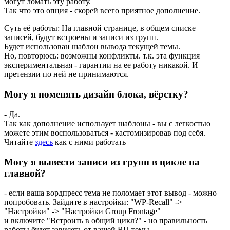
могут ломать эту работу.
Так что это опция - скорей всего приятное дополнение.
Суть её работы: На главной странице, в общем списке
записей, будут встроены и записи из групп.
Будет использован шаблон вывода текущей темы.
Но, повторюсь: возможны конфликты. т.к. эта функция
экспериментальная - гарантии на ее работу никакой. И
претензии по ней не принимаются.
Могу я поменять дизайн блока, вёрстку?
- Да.
Так как дополнение использует шаблоны - вы с легкостью
можете этим воспользоваться - кастомизировав под себя.
Читайте
здесь
как с ними работать
Могу я вывести записи из групп в цикле на
главной?
- если ваша вордпресс тема не поломает этот вывод - можно
попробовать. Зайдите в настройки: "WP-Recall" ->
"Настройки" -> "Настройки Group Frontage"
и включите "Встроить в общий цикл?" - но правильность
работы будет зависеть от вашей ВП темы.