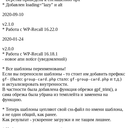
* Добавлен loading="lazy" и alt
2020-09-10
v2.1.0
* Работа с WP-Recall 16.22.0
2020-01-24
v2.0.0
* Работа с WP-Recall 16.18.1
- новое апи notice (уведомлений)
* Все шаблоны переименованы!
Если вы переносили шаблоны - то стоит им добавить префикс
(было:
стало:
и т.д.)
gf-
group-card.php
gf-group-card.php
и актуализировать внутренности.
В частности была добавлена функция обрезки gpf_trim(), а
сама обрезка была убрана из темплейта и заменена на
функцию.
* Теперь шаблоны цепляют свой css-файл по имени шаблона,
а не один общий, как ранее.
Как результат - ускорение загрузки и не тащим лишнее.