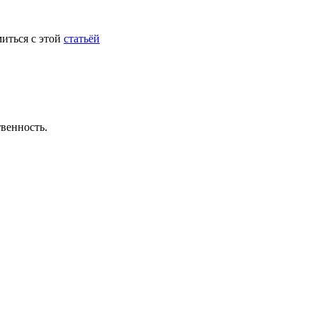
миться с этой
статьёй
твенность.