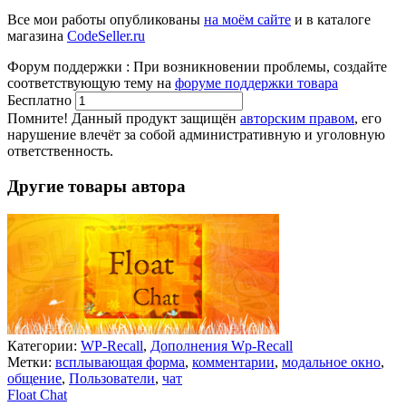
Все мои работы опубликованы
на моём сайте
и в каталоге
магазина
CodeSeller.ru
Форум поддержки
:
При возникновении проблемы, создайте
соответствующую тему на
форуме поддержки товара
Бесплатно
В корзину
Помните! Данный продукт защищён
авторским правом
, его
нарушение влечёт за собой административную и уголовную
ответственность.
Другие товары автора
Категории:
WP-Recall
,
Дополнения Wp-Recall
Метки:
всплывающая форма
,
комментарии
,
модальное окно
,
общение
,
Пользователи
,
чат
Float Chat