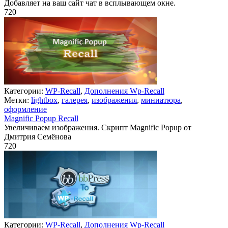
Добавляет на ваш сайт чат в всплывающем окне.
720
Недоступно
Категории:
WP-Recall
,
Дополнения Wp-Recall
Метки:
lightbox
,
галерея
,
изображения
,
миниатюра
,
оформление
Magnific Popup Recall
Увеличиваем изображения. Скрипт Magnific Popup от
Дмитрия Семёнова
720
Недоступно
Категории:
WP-Recall
,
Дополнения Wp-Recall