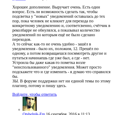
Хорошее дополнение. Выручает очень. Есть один
вопрос. Есть ли возможность сделать так, чтобы
подсветка у "новых" уведомлений оставалась до тех
пор, пока человек не кликнет для перехода по
конкретному уведомлению и, соответсвенно, счётчик в
реколбарре не обнулялся, а показывал количество
уведомлений по которым ещё не было сделано
переходов.
А то сейчас как-то не очень удобно - зашёл в
уведомления - было их, положим, 12. Прешёл по
одному, а потом возвращаешся посммотреть другие и
путаться начинаешь где уже был, а где - нет.
Устроила бы даже какая-то пометка возле
"неиспользованного" уведомления. Может просто
подскажете что и где изменить - я думаю что справился
бы.
ЗЫ. В форуме поддержки нет ни единой темы по этому
плагину, потому и пишу здесь.
Войдите, чтобы ответить
Otshelnik-Fm
16 сентября, 2016 в 11:13