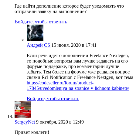
Где найти дополнение которое будет уведомлять что
отправили заявку на выполнение?
Войдите, чтобы ответить
Андрей CS
15 июня, 2020 в 17:41
Если речь идет о дополнении Freelance Nextegen,
то подобные вопросы вам лучше задавать на его
форуме поддержке, про комментарии лучше
забыть. Тем более на форуме уже решался вопрос
связки Rcl-Notification с Freelance Nextgen, вот тема
https://codeseller.ru/forum/product-
17845/uvedomleniya-na-stranice-v-lichnom-kabinete/
Войдите, чтобы ответить
SergeyNet
9 октября, 2020 в 12:49
Привет коллеги!