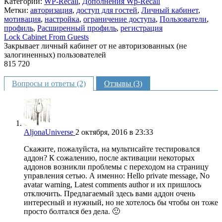
Категории:
WP-Recall
,
Дополнения Wp-Recall
Метки:
авторизация
,
доступ для гостей
,
Личный кабинет
,
мотивация
,
настройка
,
ограничение доступа
,
Пользователи
,
профиль
,
Расширенный профиль
,
регистрация
Lock Cabinet From Guests
Закрывает личный кабинет от не авторизованных (не
залогиненных) пользователей
815
720
Недоступно
Вопросы и ответы (2)
Отзывы (3)
AljonaUniverse
2 октября, 2016 в 23:33
Скажите, пожалуйста, на мультисайте тестировался
аддон? К сожалению, после активации некоторых
аддонов возникли проблемы с переходом на страницу
управления сетью. А именно: Hello private message, No
avatar warning, Latest comments author и их пришлось
отключить. Предлагаемый здесь вами аддон очень
интересный и нужный, но не хотелось бы чтобы он тоже
просто болтался без дела. 🙂