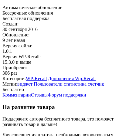
Автоматическое обновление
Бессрочные обновления
Бесплатная поддержка
Создан:
30 сентября 2016
Обновление:
9 лет назад
Версия файла:
1.0.1
Версия WP‑Recall:
15.3.0 и выше
Приобрели:
306 раз
Категории:
WP-Recall
Дополнения Wp-Recall
Метки:
виджет
Пользователи
статистика
счетчик
Бесплатно
Недоступно
Комментарии
Отзывы
Форум поддержки
На развитие товара
Поддержите автора бесплатного товара, это поможет
развивать товар и дальше!
Для совершения платежа необходимо авторизоваться