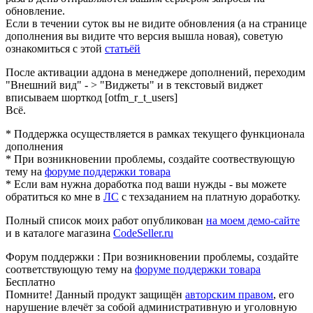
обновление.
Если в течении суток вы не видите обновления (а на странице
дополнения вы видите что версия вышла новая), советую
ознакомиться с этой
статьёй
После активации аддона в менеджере дополнений, переходим
"Внешний вид" - > "Виджеты" и в текстовый виджет
вписываем шорткод [otfm_r_t_users]
Всё.
* Поддержка осуществляется в рамках текущего функционала
дополнения
* При возникновении проблемы, создайте соотвествующую
тему на
форуме поддержки товара
* Если вам нужна доработка под ваши нужды - вы можете
обратиться ко мне в
ЛС
с техзаданием на платную доработку.
Полный список моих работ опубликован
на моем демо-сайте
и в каталоге магазина
CodeSeller.ru
Форум поддержки
:
При возникновении проблемы, создайте
соответствующую тему на
форуме поддержки товара
Бесплатно
Недоступно
Помните! Данный продукт защищён
авторским правом
, его
нарушение влечёт за собой административную и уголовную