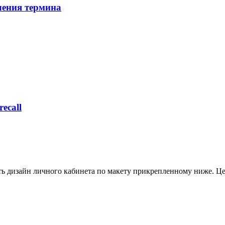
ления термина
ecall
ать дизайн личного кабинета по макету прикрепленному ниже. Ц