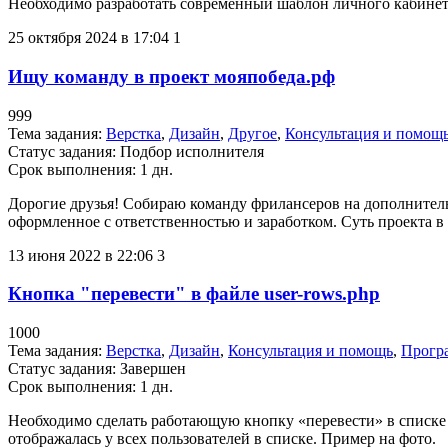
Необходимо разработать современный шаблон личного кабине
25 октября 2024 в 17:04
1
Ищу команду в проект мояпобеда.рф
999
Тема задания:
Верстка
,
Дизайн
,
Другое
,
Консультация и помощ
Статус задания:
Подбор исполнителя
Срок выполнения: 1 дн.
Дорогие друзья! Собираю команду фрилансеров на дополнительн
оформленное с ответственностью и заработком. Суть проекта в
13 июня 2022 в 22:06
3
Кнопка "перевести" в файле user-rows.php
1000
Тема задания:
Верстка
,
Дизайн
,
Консультация и помощь
,
Прогр
Статус задания:
Завершен
Срок выполнения: 1 дн.
Необходимо сделать работающую кнопку «перевести» в списке 
отображалась у всех пользователей в списке. Пример на фото.