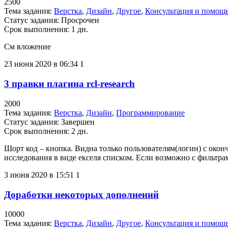
2500
Тема задания:
Верстка
,
Дизайн
,
Другое
,
Консультация и помощ
Статус задания:
Просрочен
Срок выполнения: 1 дн.
См вложение
23 июня 2020 в 06:34
1
3 правки плагина rcl-research
2000
Тема задания:
Верстка
,
Дизайн
,
Программирование
Статус задания:
Завершен
Срок выполнения: 2 дн.
Шорт код – кнопка. Видна только пользователям(логин) с оконч
исследования в виде екселя списком. Если возможно с фильтра
3 июня 2020 в 15:51
1
Доработки некоторых дополнений
10000
Тема задания:
Верстка
,
Дизайн
,
Другое
,
Консультация и помощ