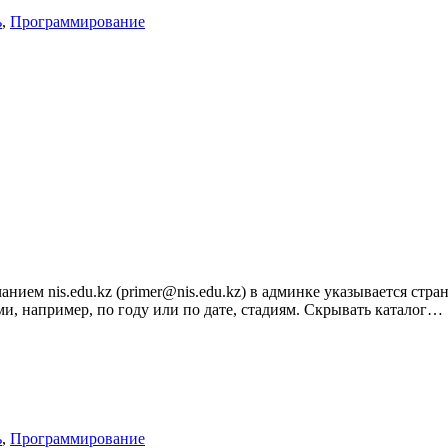
ь
,
Программирование
анием nis.edu.kz (primer@nis.edu.kz) в админке указывается стр
ми, например, по году или по дате, стадиям. Скрывать каталог…
ь
,
Программирование