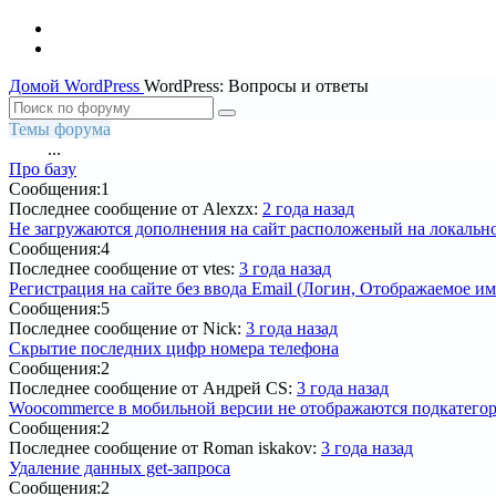
Домой
WordPress
WordPress: Вопросы и ответы
Темы форума
...
1
2
3
4
5
18
Про базу
Сообщения:
1
Последнее сообщение
от Alexzx:
2 года назад
Не загружаются дополнения на сайт расположеный на локальн
Сообщения:
4
Последнее сообщение
от vtes:
3 года назад
Регистрация на сайте без ввода Email (Логин, Отображаемое им
Сообщения:
5
Последнее сообщение
от Nick:
3 года назад
Скрытие последних цифр номера телефона
Сообщения:
2
Последнее сообщение
от Андрей CS:
3 года назад
Woocommerce в мобильной версии не отображаются подкатего
Сообщения:
2
Последнее сообщение
от Roman iskakov:
3 года назад
Удаление данных get-запроса
Сообщения:
2