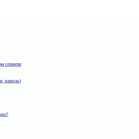
ом сервере
я, пароль)
рии?