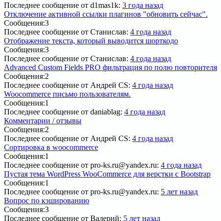
Последнее сообщение
от d1mas1k:
3 года назад
Отключение активной ссылки плагинов "обновить сейчас".
Сообщения:
3
Последнее сообщение
от Станислав:
4 года назад
Отображение текста, который выводится шорткодо
Сообщения:
3
Последнее сообщение
от Станислав:
4 года назад
Advanced Custom Fields PRO фильтрация по полю повторителя
Сообщения:
2
Последнее сообщение
от Андрей CS:
4 года назад
Woocommerce письмо пользователям.
Сообщения:
1
Последнее сообщение
от daniablag:
4 года назад
Комментарии / отзывы
Сообщения:
2
Последнее сообщение
от Андрей CS:
4 года назад
Сортировка в woocommerce
Сообщения:
1
Последнее сообщение
от pro-ks.ru@yandex.ru:
4 года назад
Пустая тема WordPress WooCommerce для верстки c Bootstrap
Сообщения:
1
Последнее сообщение
от pro-ks.ru@yandex.ru:
5 лет назад
Вопрос по кэшированию
Сообщения:
3
Последнее сообщение
от Валерий:
5 лет назад