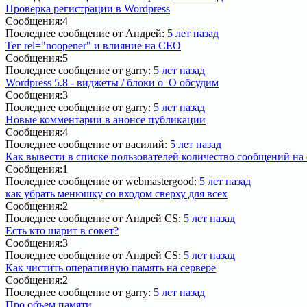
Проверка регистрации в Wordpress
Сообщения:
4
Последнее сообщение
от Андрей:
5 лет назад
Тег rel="noopener" и влияние на СЕО
Сообщения:
5
Последнее сообщение
от garry:
5 лет назад
Wordpress 5.8 - виджеты / блоки о_О обсудим
Сообщения:
3
Последнее сообщение
от garry:
5 лет назад
Новые комментарии в анонсе публикации
Сообщения:
4
Последнее сообщение
от василий:
5 лет назад
Как вывести в списке пользователей количество сообщений на
Сообщения:
1
Последнее сообщение
от webmastergood:
5 лет назад
как убрать менюшку со входом сверху для всех
Сообщения:
2
Последнее сообщение
от Андрей CS:
5 лет назад
Есть кто шарит в сокет?
Сообщения:
3
Последнее сообщение
от Андрей CS:
5 лет назад
Как чистить оперативную память на сервере
Сообщения:
2
Последнее сообщение
от garry:
5 лет назад
Про объем памяти