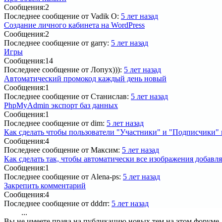
Сообщения:
2
Последнее сообщение
от Vadik O:
5 лет назад
Создание личного кабинета на WordPress
Сообщения:
2
Последнее сообщение
от garry:
5 лет назад
Игры
Сообщения:
14
Последнее сообщение
от Лопух))):
5 лет назад
Автоматический промокод каждый день новый
Сообщения:
1
Последнее сообщение
от Станислав:
5 лет назад
PhpMyAdmin экспорт баз данных
Сообщения:
1
Последнее сообщение
от dim:
5 лет назад
Как сделать чтобы пользователи "Участники" и "Подписчики" 
Сообщения:
4
Последнее сообщение
от Максим:
5 лет назад
Как сделать так, чтобы автоматически все изображения добавл
Сообщения:
1
Последнее сообщение
от Alena-ps:
5 лет назад
Закрепить комментарий
Сообщения:
4
Последнее сообщение
от dddrr:
5 лет назад
...
1
2
3
4
5
18
Вы не имеете права на публикацию новых тем на этом форуме