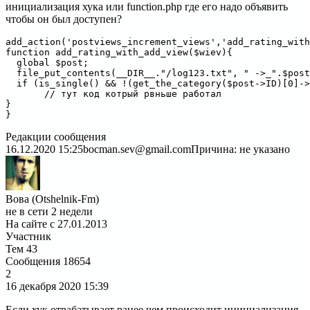
инициализация хука или function.php где его надо объявить
чтобы он был доступен?
add_action('postviews_increment_views','add_rating_with
function add_rating_with_add_view($wiev){

  global $post;

  file_put_contents(__DIR__."/log123.txt", " ->_".$post
  if (is_single() && !(get_the_category($post->ID)[0]->
       // тут код котрый рвньше работал 

}

}
Редакции сообщения
16.12.2020 15:25
bocman.sev@gmail.com
Причина: не указано
Вова (Otshelnik-Fm)
не в сети 2 недели
На сайте с 27.01.2013
Участник
Тем
43
Сообщения
18654
2
16 декабря 2020
15:39
Если хук отрабатывает ранее чем происходит инициализация