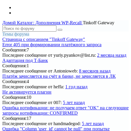
Домой
Каталог: Дополнения WP-Recall
Tinkoff Gateway
Темы форума
Страница c описанием "Tinkoff Gateway"
Error 405 при формировании платёжного запроса
Сообщения:
7
Последнее сообщение
от yuriy.pyankov@list.ru:
2 месяца назад
Адаптация под Т-Банк
Сообщения:
1
Последнее сообщение
от Antonioweb:
8 месяцев назад
Платёж зачисляется на счёт в банке, не зачисляется в ЛК
Сообщения:
4
Последнее сообщение
от heffa:
1 год назад
Не активируется плагин
Сообщения:
10
Последнее сообщение
от 007:
5 лет назад
Ошибка нотификации: не получаем ответ "OK" на следующие
запросы нотификации: CONFIRMED
Сообщения:
17
Последнее сообщение
от handmadegod:
5 лет назад
Ошибка "Column 'user_id' cannot be null" при попытке