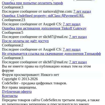
Ошибка при попытке оплатить тариф
Сообщения:
3
Последнее сообщение
от narisoval@me.com:
7 лет назад
Ошибка: Undefined property: stdClass::$PaymentURL
Сообщения:
23
Последнее сообщение
от Андрей CS:
7 лет назад
Ошибка при активации дополнения Tinkoff Gateway
Сообщения:
5
Последнее сообщение
от slich87@mail.ru:
7 лет назад
После оплаты не даёт доступ
Сообщения:
2
Последнее сообщение
от Андрей CS:
7 лет назад
Не открывается ссылка на скачивание дополнения Тинькофф
Сообщения:
3
Последнее сообщение
от slich87@mail.ru:
7 лет назад
Вы не имеете права на публикацию новых тем на этом
форуме
Форум просматривают:
Никого нет
Copyright © 2013-2026
CodeSeller - продажа цифровых товаров.
Все права защищены.
Публичная оферта
Контакты
Передача товаров сайта CodeSeller.ru третьим лицам, а также
их перепродажа запрещены и преследуются по закону.