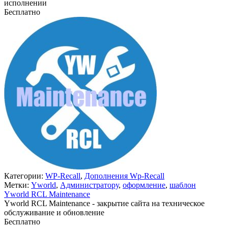
исполнении
Бесплатно
В корзину
Категории:
WP-Recall
,
Дополнения Wp-Recall
Метки:
Yworld
,
Администратору
,
оформление
,
шаблон
Yworld RCL Maintenance
Yworld RCL Maintenance - закрытие сайта на техническое
обслуживание и обновление
Бесплатно
В корзину