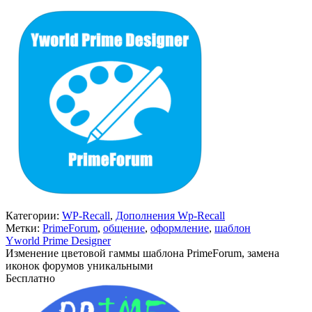
Категории:
WP-Recall
,
Дополнения Wp-Recall
Метки:
PrimeForum
,
общение
,
оформление
,
шаблон
Yworld Prime Designer
Изменение цветовой гаммы шаблона PrimeForum, замена
иконок форумов уникальными
Бесплатно
В корзину