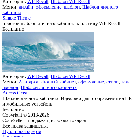
Категории:
WP-Recall
,
Шаблон WP-Recall
Метки:
дизайн
,
оформление
,
шаблон
,
Шаблон личного
кабинета
Simple Theme
простой шаблон личного кабинета к плагину WP-Recall
Бесплатно
В корзину
Категории:
WP-Recall
,
Шаблон WP-Recall
Метки:
Аватарка
,
Личный кабинет
,
оформление
,
стили
,
тема
,
шаблон
,
Шаблон личного кабинета
Across Ocean
Шаблон личного кабинета. Идеально для отображения на ПК
и мобильных устройств
Бесплатно
Недоступно
Copyright © 2013-2026
CodeSeller - продажа цифровых товаров.
Все права защищены.
Публичная оферта
Контакты