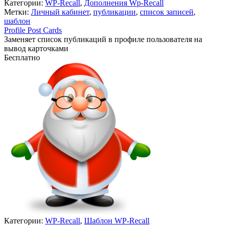
Категории:
WP-Recall
,
Дополнения Wp-Recall
Метки:
Личный кабинет
,
публикации
,
список записей
,
шаблон
Profile Post Cards
Заменяет список публикаций в профиле пользователя на
вывод карточками
Бесплатно
Недоступно
Категории:
WP-Recall
,
Шаблон WP-Recall