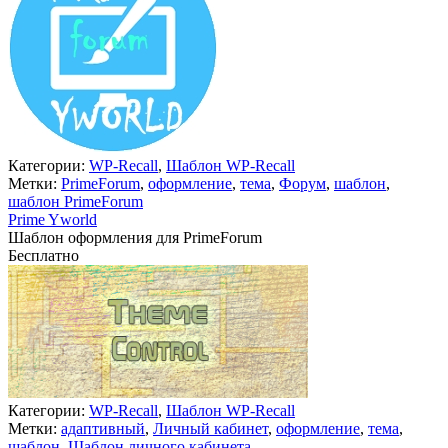
Категории:
WP-Recall
,
Шаблон WP-Recall
Метки:
PrimeForum
,
оформление
,
тема
,
Форум
,
шаблон
,
шаблон PrimeForum
Prime Yworld
Шаблон оформления для PrimeForum
Бесплатно
В корзину
Категории:
WP-Recall
,
Шаблон WP-Recall
Метки:
адаптивный
,
Личный кабинет
,
оформление
,
тема
,
шаблон
,
Шаблон личного кабинета