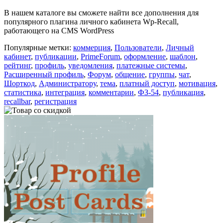
В нашем каталоге вы сможете найти все дополнения для
популярного плагина личного кабинета Wp-Recall,
работающего на CMS WordPress
Популярные метки:
коммерция
,
Пользователи
,
Личный
кабинет
,
публикации
,
PrimeForum
,
оформление
,
шаблон
,
рейтинг
,
профиль
,
уведомления
,
платежные системы
,
Расширенный профиль
,
Форум
,
общение
,
группы
,
чат
,
Шорткод
,
Администратору
,
тема
,
платный доступ
,
мотивация
,
статистика
,
интеграция
,
комментарии
,
ФЗ-54
,
публикация
,
recallbar
,
регистрация