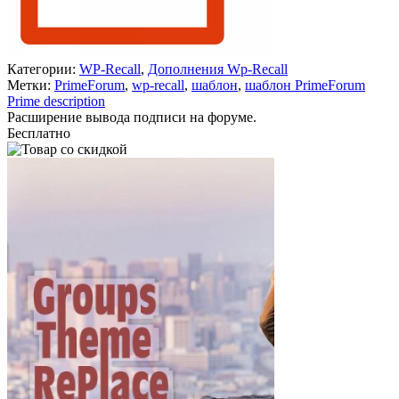
Категории:
WP-Recall
,
Дополнения Wp-Recall
Метки:
PrimeForum
,
wp-recall
,
шаблон
,
шаблон PrimeForum
Prime description
Расширение вывода подписи на форуме.
Бесплатно
В корзину