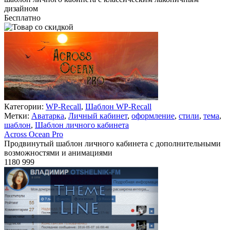
дизайном
Бесплатно
В корзину
Категории:
WP-Recall
,
Шаблон WP-Recall
Метки:
Аватарка
,
Личный кабинет
,
оформление
,
стили
,
тема
,
шаблон
,
Шаблон личного кабинета
Across Ocean Pro
Продвинутый шаблон личного кабинета с дополнительными
возможностями и анимациями
1180
999
Недоступно