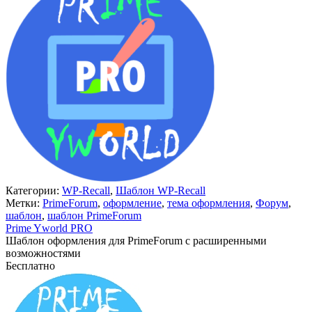
Категории:
WP-Recall
,
Шаблон WP-Recall
Метки:
PrimeForum
,
оформление
,
тема оформления
,
Форум
,
шаблон
,
шаблон PrimeForum
Prime Yworld PRO
Шаблон оформления для PrimeForum с расширенными
возможностями
Бесплатно
В корзину