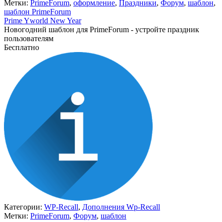
Метки:
PrimeForum
,
оформление
,
Праздники
,
Форум
,
шаблон
,
шаблон PrimeForum
Prime Yworld New Year
Новогодний шаблон для PrimeForum - устройте праздник
пользователям
Бесплатно
В корзину
Категории:
WP-Recall
,
Дополнения Wp-Recall
Метки:
PrimeForum
,
Форум
,
шаблон