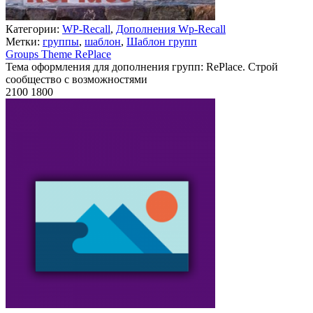
Категории:
WP-Recall
,
Дополнения Wp-Recall
Метки:
группы
,
шаблон
,
Шаблон групп
Groups Theme RePlace
Тема оформления для дополнения групп: RePlace. Строй
сообщество с возможностями
2100
1800
Недоступно