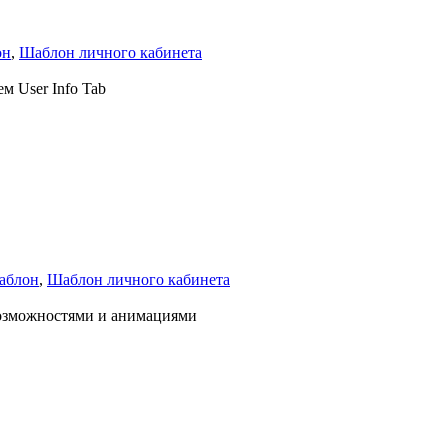
он
,
Шаблон личного кабинета
м User Info Tab
аблон
,
Шаблон личного кабинета
озможностями и анимациями