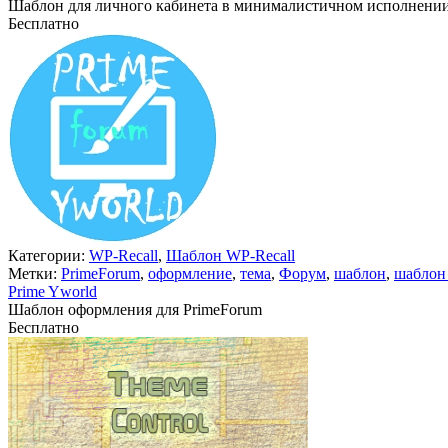
Шаблон для личного кабинета в минималистичном исполнени
Бесплатно
В корзину
Категории:
WP-Recall
,
Шаблон WP-Recall
Метки:
PrimeForum
,
оформление
,
тема
,
Форум
,
шаблон
,
шаблон
Prime Yworld
Шаблон оформления для PrimeForum
Бесплатно
В корзину