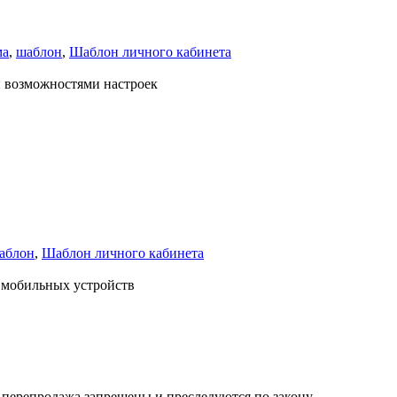
ма
,
шаблон
,
Шаблон личного кабинета
и возможностями настроек
аблон
,
Шаблон личного кабинета
 мобильных устройств
их перепродажа запрещены и преследуются по закону.