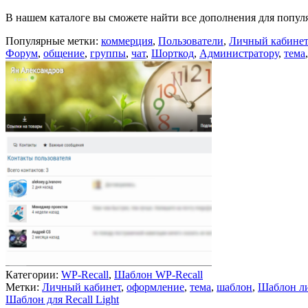
В нашем каталоге вы сможете найти все дополнения для попул
Популярные метки:
коммерция
,
Пользователи
,
Личный кабинет
Форум
,
общение
,
группы
,
чат
,
Шорткод
,
Администратору
,
тема
Категории:
WP-Recall
,
Шаблон WP-Recall
Метки:
Личный кабинет
,
оформление
,
тема
,
шаблон
,
Шаблон ли
Шаблон для Recall Light