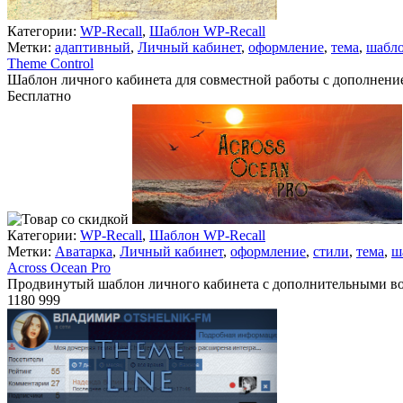
Категории:
WP-Recall
,
Шаблон WP-Recall
Метки:
адаптивный
,
Личный кабинет
,
оформление
,
тема
,
шабл
Theme Control
Шаблон личного кабинета для совместной работы с дополнение
Бесплатно
В корзину
Категории:
WP-Recall
,
Шаблон WP-Recall
Метки:
Аватарка
,
Личный кабинет
,
оформление
,
стили
,
тема
,
ш
Across Ocean Pro
Продвинутый шаблон личного кабинета с дополнительными в
1180
999
Недоступно