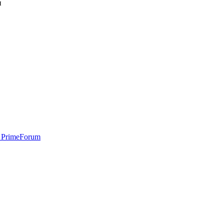
и
 PrimeForum