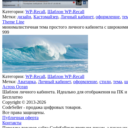
Категории:
WP-Recall
,
Шаблон WP-Recall
Метки:
дизайн
,
Кастомайзер
,
Личный кабинет
,
оформление
,
те
Theme Line
минималистичная тема простого личного кабинета с широким
999
Недоступно
Категории:
WP-Recall
,
Шаблон WP-Recall
Метки:
Аватарка
,
Личный кабинет
,
оформление
,
стили
,
тема
,
ш
Across Ocean
Шаблон личного кабинета. Идеально для отображения на ПК и
Бесплатно
Недоступно
Copyright © 2013-2026
CodeSeller - продажа цифровых товаров.
Все права защищены.
Публичная оферта
Контакты
Передача товаров сайта CodeSeller.ru третьим лицам, а также 