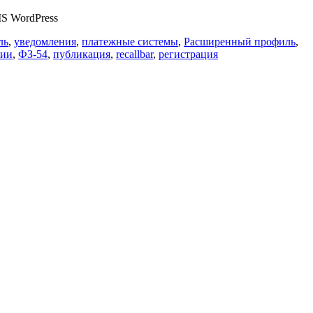
MS WordPress
ль
,
уведомления
,
платежные системы
,
Расширенный профиль
,
рии
,
ФЗ-54
,
публикация
,
recallbar
,
регистрация