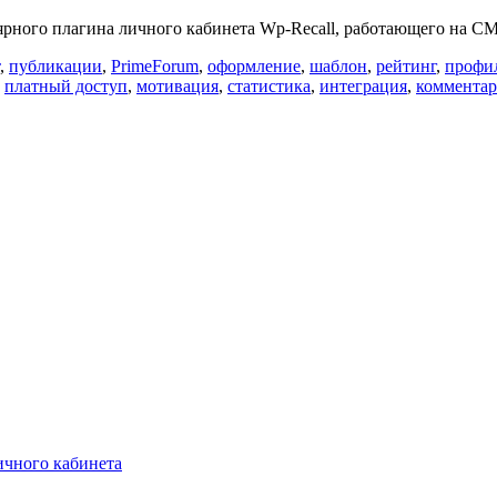
ярного плагина личного кабинета Wp-Recall, работающего на C
,
публикации
,
PrimeForum
,
оформление
,
шаблон
,
рейтинг
,
профи
,
платный доступ
,
мотивация
,
статистика
,
интеграция
,
коммента
чного кабинета