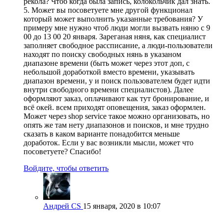
рекола? Чтоб когда была запись, колокольчик дал знать.
5. Может вы посоветуете мне другой функционал
который может выполнить указанные требования? У
примеру мне нужно чтоб люди могли вызвать няню с 9
00 до 13 00 20 января. Зареганая няня, как специалист
заполняет свободное рассписание, а люди-пользователи
находят по поиску свободных нянь в указаном
диапазоне времени (быть может через этот доп, с
небольшой доработкой вместо времени, указывать
диапазон времени, у и поиск пользователем будет идти
внутри свободного времени специалистов). Далее
оформляют заказ, оплачивают как тут бронирование, и
всё окей. всем приходят оповещения, заказ оформлен.
Может через shop service такое можно организовать, но
опять же там нету диапазонов и поисков, и мне трудно
сказать в каком варианте понадобится меньше
доработок. Если у вас возникли мысли, может что
посоветуете? Спасибо!
Войдите, чтобы ответить
Андрей CS
15 января, 2020 в 10:07