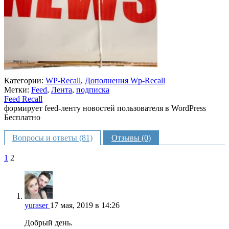
Категории:
WP-Recall
,
Дополнения Wp-Recall
Метки:
Feed
,
Лента
,
подписка
Feed Recall
формирует feed-ленту новостей пользователя в WordPress
Бесплатно
В корзину
Вопросы и ответы (81)
Отзывы (0)
1
2
yuraser
17 мая, 2019 в 14:26
Добрый день.